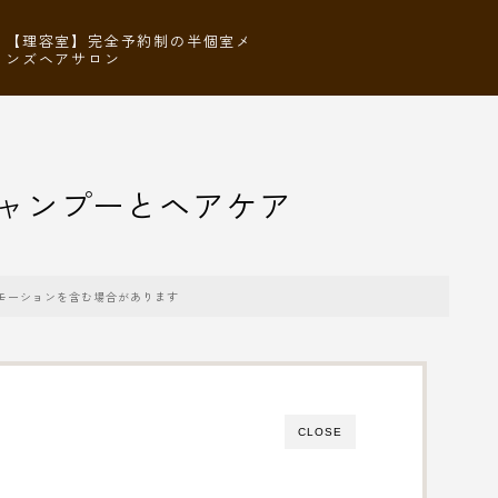
【理容室】完全予約制の半個室メ
ンズヘアサロン
シャンプーとヘアケア
モーションを含む場合があります
CLOSE