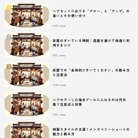
ヘアセットにおける「ブロー」と「アップ」の
違いとその使い分け
9948
views
床屋のすいている時間：混雑を避けて快適に利
用するコツ
7742
views
床屋での「全体的にすいてください」の頼み方
と注意点
4648
views
ヘアカラーした場合プールに入れるのは何日
後？注意点と対策
3649
views
短髪スタイルの王道！メンズベリーショートの
魅力と頼み方