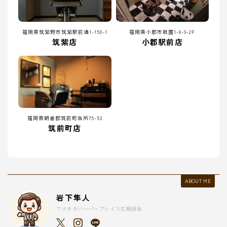
福岡県筑紫野市筑紫駅前通1-150-1
福岡県小郡市祇園1-8-9-2F
筑紫店
小郡駅前店
福岡県朝倉郡筑前町当所75-53
筑前町店
ABOUT ME
岩下隼人
フクオカバーバープレイス広報担当