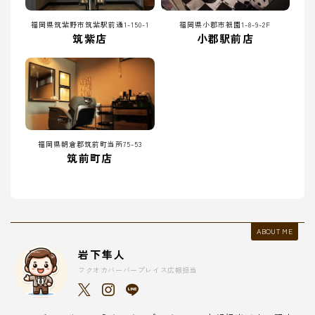
福岡県筑紫野市筑紫駅前通1-150-1
福岡県小郡市祇園1-8-9-2F
筑紫店
小郡駅前店
福岡県朝倉郡筑前町当所75-53
筑前町店
ABOUT ME
岩下隼人
フクオカバーバープレイス広報担当