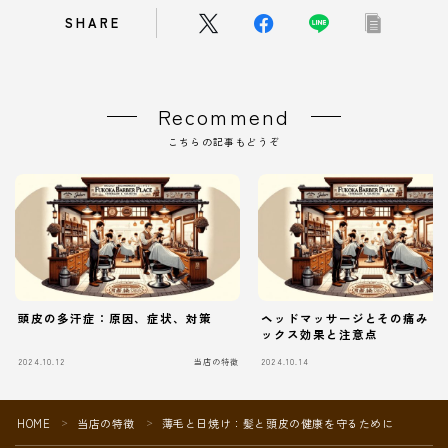
SHARE
Recommend
こちらの記事もどうぞ
頭皮の多汗症：原因、症状、対策
ヘッドマッサージとその痛み：
ックス効果と注意点
2024.10.12
当店の特徴
2024.10.14
当
HOME
当店の特徴
薄毛と日焼け：髪と頭皮の健康を守るために
＞
＞