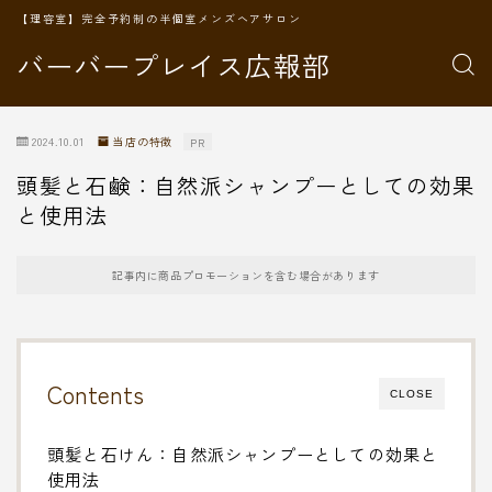
【理容室】完全予約制の半個室メンズヘアサロン
バーバープレイス広報部
2024.10.01
当店の特徴
PR
頭髪と石鹸：自然派シャンプーとしての効果
と使用法
記事内に商品プロモーションを含む場合があります
Contents
CLOSE
頭髪と石けん：自然派シャンプーとしての効果と
使用法