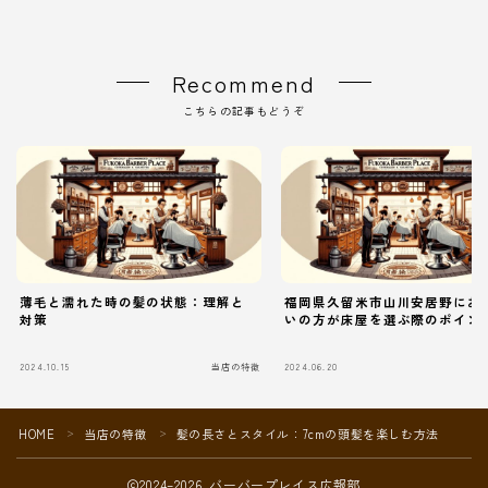
Recommend
こちらの記事もどうぞ
薄毛と濡れた時の髪の状態：理解と
福岡県久留米市山川安居野にお
対策
いの方が床屋を選ぶ際のポイン
2024.10.15
当店の特徴
2024.06.20
当
HOME
当店の特徴
髪の長さとスタイル：7cmの頭髪を楽しむ方法
＞
＞
2024–2026 バーバープレイス広報部