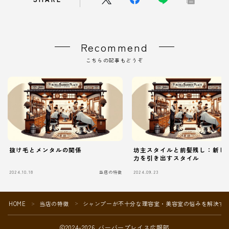
Recommend
こちらの記事もどうぞ
抜け毛とメンタルの関係
坊主スタイルと前髪残し：新し
力を引き出すスタイル
2024.10.18
当店の特徴
2024.09.23
当
HOME
当店の特徴
シャンプーが不十分な理容室・美容室の悩みを解決す
＞
＞
2024–2026 バーバープレイス広報部