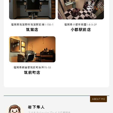
福岡県筑紫野市筑紫駅前通1-150-1
福岡県小郡市祇園1-8-9-2F
筑紫店
小郡駅前店
福岡県朝倉郡筑前町当所75-53
筑前町店
ABOUT ME
岩下隼人
フクオカバーバープレイス広報担当