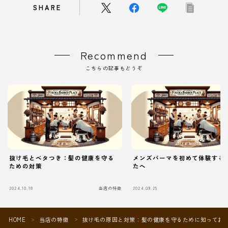
SHARE
Recommend
こちらの記事もどうぞ
抜け毛とベタつき：髪の健康を守る
メンズパーマを初めて体験する
ための対策
たへ
2024.10.18
当店の特徴
2024.09.25
当
HOME
当店の特徴
抜け毛の原因と対策：髪の健康を守るために知ってお
＞
＞