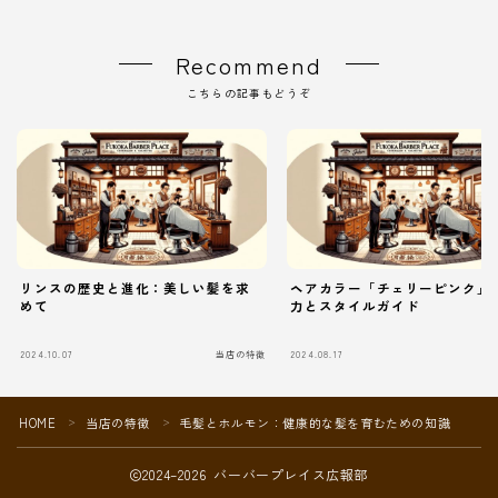
Recommend
こちらの記事もどうぞ
リンスの歴史と進化：美しい髪を求
ヘアカラー「チェリーピンク」
めて
力とスタイルガイド
2024.10.07
当店の特徴
2024.08.17
当
HOME
当店の特徴
毛髪とホルモン：健康的な髪を育むための知識
＞
＞
2024–2026 バーバープレイス広報部