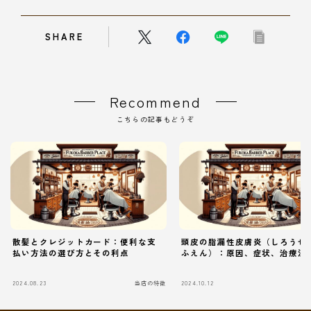
SHARE
Recommend
こちらの記事もどうぞ
散髪とクレジットカード：便利な支
頭皮の脂漏性皮膚炎（しろうせ
払い方法の選び方とその利点
ふえん）：原因、症状、治療法
2024.08.23
当店の特徴
2024.10.12
当