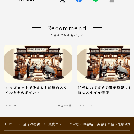
Recommend
こちらの記事もどうぞ
キッズカットで決まる！前髪のスタ
10代におすすめの薄毛髪型：自
イルとそのポイント
持つスタイル選び
2024.09.07
当店の特徴
2024.10.15
当
HOME
当店の特徴
頭皮マッサージがない理容店・美容店の悩みを解決す
＞
＞