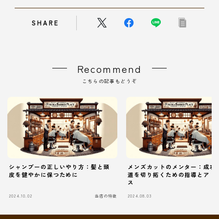
SHARE
Recommend
こちらの記事もどうぞ
シャンプーの正しいやり方：髪と頭
メンズカットのメンター：成功
皮を健やかに保つために
道を切り拓くための指導とアド
ス
2024.10.02
当店の特徴
2024.08.03
当