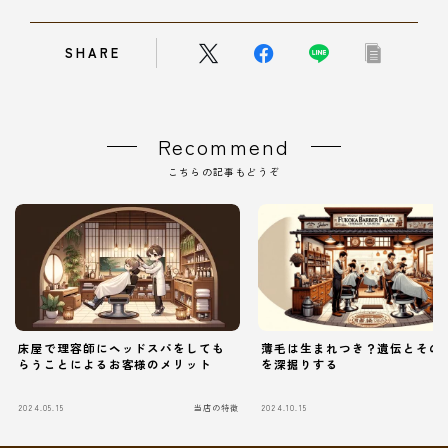
SHARE
Recommend
こちらの記事もどうぞ
床屋で理容師にヘッドスパをしても
薄毛は生まれつき？遺伝とその
らうことによるお客様のメリット
を深掘りする
2024.05.15
当店の特徴
2024.10.15
当