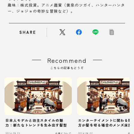
趣味：株式投資。アニメ鑑賞（黄泉のツガイ、ハンターハンタ
ー、ジョジョの奇妙な冒険など）。
SHARE
Recommend
こちらの記事もどうぞ
日本人モデルと坊主スタイルの魅
エンターテイメントに関わる職
力：新たなトレンドを生み出す髪型
方が髪を切る場合のメンズ床屋
2024.09.23
仕事について
2024.06.02
仕事