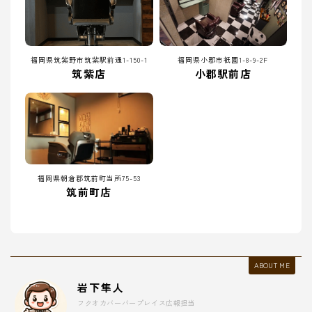
福岡県筑紫野市筑紫駅前通1-150-1
福岡県小郡市祇園1-8-9-2F
筑紫店
小郡駅前店
福岡県朝倉郡筑前町当所75-53
筑前町店
ABOUT ME
岩下隼人
フクオカバーバープレイス広報担当