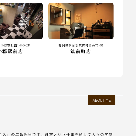
小郡市祇園1-8-9-2F
福岡県朝倉郡筑前町当所75-53
小郡駅前店
筑前町店
ABOUT ME
イス」の広報担当です。理容という仕事を通して人々の笑顔