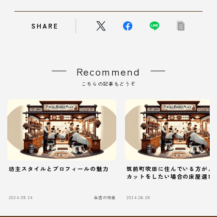
SHARE
Recommend
こちらの記事もどうぞ
坊主スタイルとプロフィールの魅力
筑前町吹田に住んでいる方がメ
カットをしたい場合の床屋選び
2024.09.24
当店の特徴
2024.06.08
当